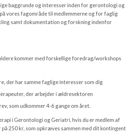
ige baggrunde og interesser inden for gerontologi og
en på vores fagområde til medlemmerne og for faglig
vikling samt dokumentation og forskning indenfor
holdere kommer med forskellige foredrag/workshops
e, der har samme faglige interesser som dig
erapeuter, der arbejder i ældresektoren
sbrev, som udkommer 4-6 gange om året.
rapi i Gerontologi og Geriatri, hvis du er medlem af
er på 250 kr, som opkræves sammen med dit kontingent