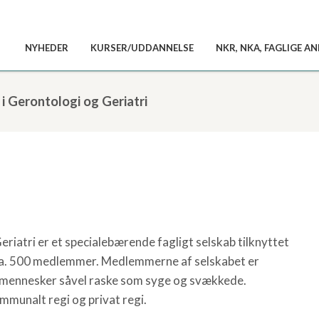
NYHEDER
KURSER/UDDANNELSE
NKR, NKA, FAGLIGE 
 i Gerontologi og Geriatri
eriatri er et specialebærende fagligt selskab tilknyttet
et ca. 500 medlemmer. Medlemmerne af selskabet er
e mennesker såvel raske som syge og svækkede.
unalt regi og privat regi.